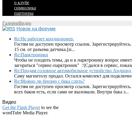
о клубе
символика
партнеры
Галереи
Видео
Новое на форуме
Re:Не работает кондиционер.
Гостям не доступен просмотр ссылок. Зарегистрируйтесь.
15 см. от разъема датчика.[si...
Re:Парктроники
Чтобы не плодить темы, да и к парктронику вопрос имеет
загораться "сервис-парктроник" :'(Сдался в сервис, показ
Re:Продам головное автомобильное устройство Андроид 
Саму магнитолу продал. Остался комплект для подключен
Re:Можно ли бензин с бака слить?
Гостям не доступен просмотр ссылок. Зарегистрируйтесь.
всех баков есть, если сами не выломали. Внутри бака з...
Видео
Get the Flash Player
to see the
wordTube Media Player.