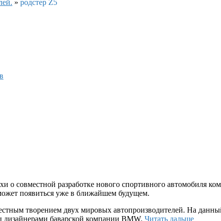
лей.
»
родстер Z5
в
ухи о совместной разработке нового спортивного автомобиля ко
 может появиться уже в ближайшем будущем.
естным творением двух мировых автопроизводителей. На данный
аны дизайнерами баварской компании BMW.
Читать дальше