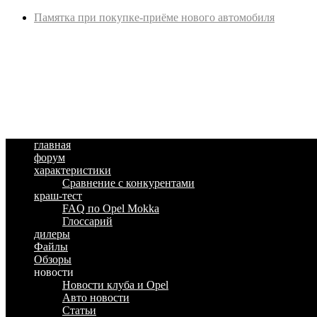
Памятка при покупке-приёме нового автомобиля
главная
форум
характеристики
Сравнение с конкурентами
краш-тест
FAQ по Opel Mokka
Глоссарий
дилеры
Файлы
Обзоры
новости
Новости клуба и Opel
Авто новости
Статьи