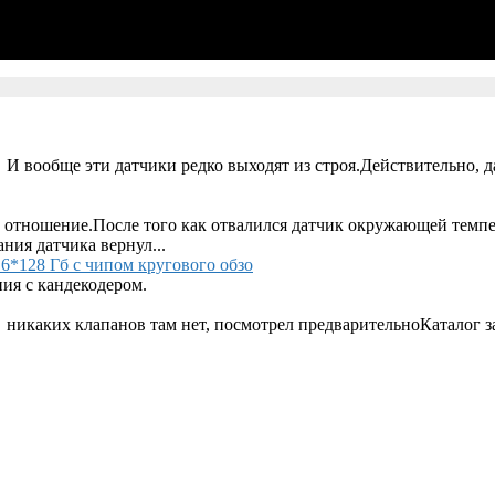
 И вообще эти датчики редко выходят из строя.Действительно, д
 отношение.После того как отвалился датчик окружающей темпер
ания датчика вернул...
6*128 Гб с чипом кругового обзо
ия с кандекодером.
 никаких клапанов там нет, посмотрел предварительноКаталог за