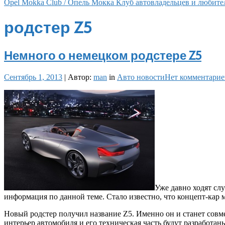
Opel Mokka Club / Опель Мокка Клуб автовладельцев и любите
родстер Z5
Немного о немецком родстере Z5
Сентябрь 1, 2013
|
Автор:
man
in
Авто новости
Нет комментарие
Уже давно ходят сл
информация по данной теме. Стало известно, что концепт-кар
Новый родстер получил название Z5. Именно он и станет совм
интерьер автомобиля и его техническая часть будут разработ