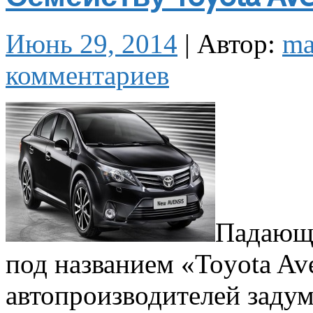
Июнь 29, 2014
|
Автор:
m
комментариев
Падающа
под названием «Toyota Av
автопроизводителей заду