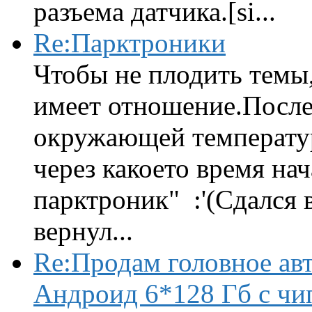
разъема датчика.[si...
Re:Парктроники
Чтобы не плодить темы,
имеет отношение.После 
окружающей температур
через какоето время нач
парктроник" :'(Сдался 
вернул...
Re:Продам головное ав
Андроид 6*128 Гб с чи