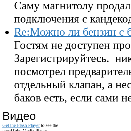
Саму магнитолу продал.
подключения с кандеко
Re:Можно ли бензин с б
Гостям не доступен про
Зарегистрируйтесь. ник
посмотрел предварител
отдельный клапан, а нес
баков есть, если сами н
Видео
Get the Flash Player
to see the
wordTube Media Player.