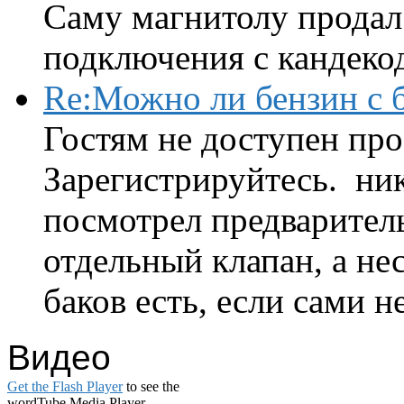
Саму магнитолу продал.
подключения с кандеко
Re:Можно ли бензин с б
Гостям не доступен про
Зарегистрируйтесь. ник
посмотрел предварител
отдельный клапан, а нес
баков есть, если сами н
Видео
Get the Flash Player
to see the
wordTube Media Player.