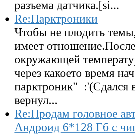
разъема датчика.[si...
Re:Парктроники
Чтобы не плодить темы,
имеет отношение.После 
окружающей температур
через какоето время нач
парктроник" :'(Сдался 
вернул...
Re:Продам головное ав
Андроид 6*128 Гб с чи