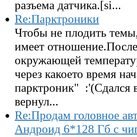
разъема датчика.[si...
Re:Парктроники
Чтобы не плодить темы,
имеет отношение.После 
окружающей температур
через какоето время нач
парктроник" :'(Сдался 
вернул...
Re:Продам головное ав
Андроид 6*128 Гб с чи