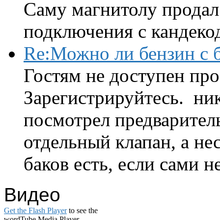
Саму магнитолу продал.
подключения с кандеко
Re:Можно ли бензин с б
Гостям не доступен про
Зарегистрируйтесь. ник
посмотрел предварител
отдельный клапан, а нес
баков есть, если сами н
Видео
Get the Flash Player
to see the
wordTube Media Player.