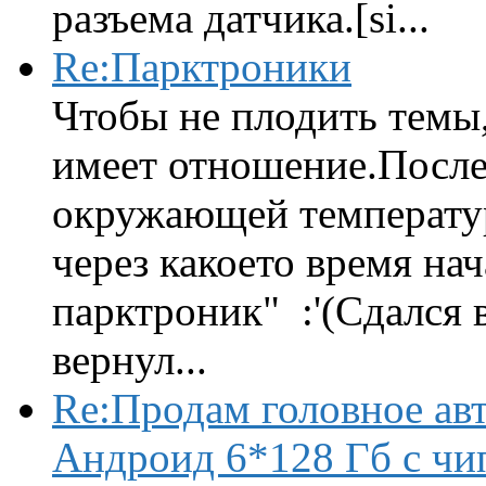
разъема датчика.[si...
Re:Парктроники
Чтобы не плодить темы,
имеет отношение.После 
окружающей температур
через какоето время нач
парктроник" :'(Сдался 
вернул...
Re:Продам головное ав
Андроид 6*128 Гб с чи