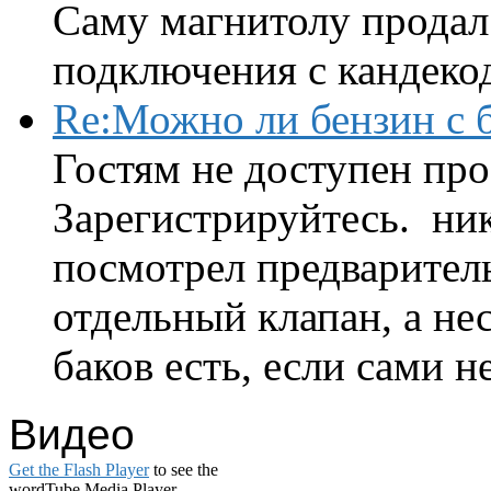
Саму магнитолу продал.
подключения с кандеко
Re:Можно ли бензин с б
Гостям не доступен про
Зарегистрируйтесь. ник
посмотрел предварител
отдельный клапан, а нес
баков есть, если сами н
Видео
Get the Flash Player
to see the
wordTube Media Player.