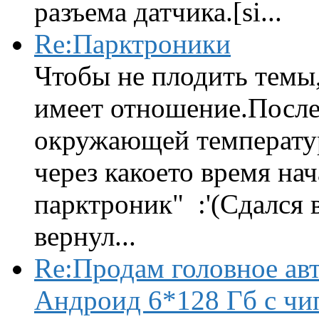
разъема датчика.[si...
Re:Парктроники
Чтобы не плодить темы,
имеет отношение.После 
окружающей температур
через какоето время нач
парктроник" :'(Сдался 
вернул...
Re:Продам головное ав
Андроид 6*128 Гб с чи