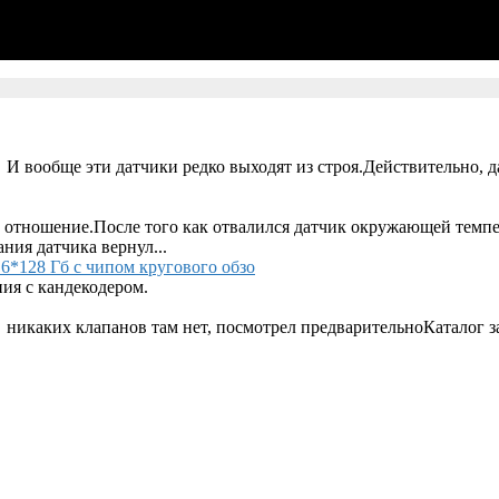
 И вообще эти датчики редко выходят из строя.Действительно, д
 отношение.После того как отвалился датчик окружающей темпер
ания датчика вернул...
6*128 Гб с чипом кругового обзо
ия с кандекодером.
 никаких клапанов там нет, посмотрел предварительноКаталог за