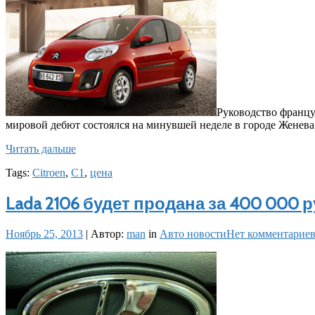
Руководство францу
мировой дебют состоялся на минувшей неделе в городе Женева
Читать дальше
Tags:
Citroen
,
С1
,
цена
Lada 2106 будет продана за 400 000 
Ноябрь 25, 2013
|
Автор:
man
in
Авто новости
Нет комментарие