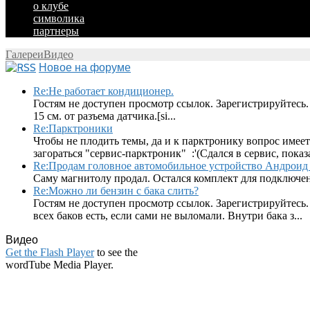
о клубе
символика
партнеры
Галереи
Видео
Новое на форуме
Re:Не работает кондиционер.
Гостям не доступен просмотр ссылок. Зарегистрируйтесь.
15 см. от разъема датчика.[si...
Re:Парктроники
Чтобы не плодить темы, да и к парктронику вопрос имеет
загораться "сервис-парктроник" :'(Сдался в сервис, показ
Re:Продам головное автомобильное устройство Андроид 
Саму магнитолу продал. Остался комплект для подключен
Re:Можно ли бензин с бака слить?
Гостям не доступен просмотр ссылок. Зарегистрируйтесь.
всех баков есть, если сами не выломали. Внутри бака з...
Видео
Get the Flash Player
to see the
wordTube Media Player.