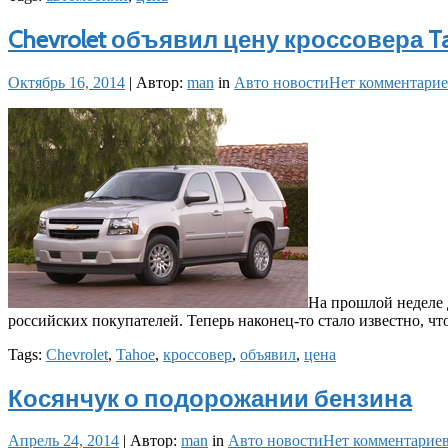
Chevrolet объявил цену кроссовера T
Октябрь 16, 2014
|
Автор:
man
in
Авто новости
Нет комментари
На прошлой неделе 
российских покупателей. Теперь наконец-то стало известно, чт
Tags:
Chevrolet
,
Tahoe
,
кроссовер
,
объявил
,
цена
Косянчук о подорожании бензина
Апрель 24, 2014
|
Автор:
man
in
Авто новости
Нет комментарие