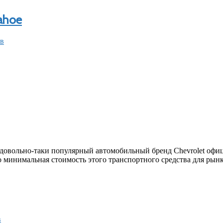
ahoe
ев
довольно-таки популярный автомобильный бренд Chevrolet офиц
о минимальная стоимость этого транспортного средства для рынк
в