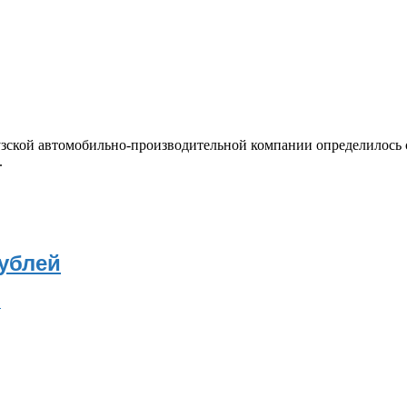
зской автомобильно-производительной компании определилось с
.
рублей
в