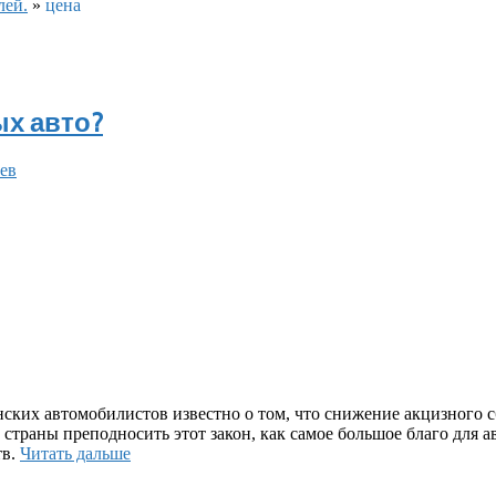
лей.
»
цена
х авто?
ев
ских автомобилистов известно о том, что снижение акцизного 
 страны преподносить этот закон, как самое большое благо для 
тв.
Читать дальше