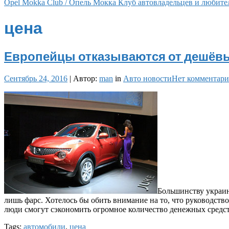
Opel Mokka Club / Опель Мокка Клуб автовладельцев и любите
цена
Европейцы отказываются от дешёвы
Сентябрь 24, 2016
|
Автор:
man
in
Авто новости
Нет комментари
Большинству украин
лишь фарс. Хотелось бы обить внимание на то, что руководство
люди смогут сэкономить огромное количество денежных средс
Tags:
автомобили
,
цена