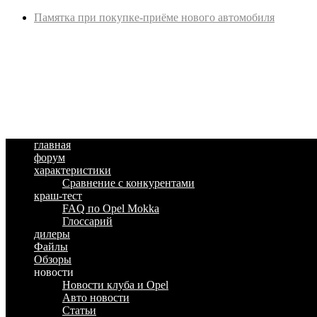
Памятка при покупке-приёме нового автомобиля
главная
форум
характеристики
Сравнение с конкурентами
краш-тест
FAQ по Opel Mokka
Глоссарий
дилеры
Файлы
Обзоры
новости
Новости клуба и Opel
Авто новости
Статьи