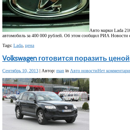
Авто марки Lada 210
автомобиль за 400 000 рублей. Об этом сообщил РИА Новости
Tags:
Lada
,
цена
Volkswagen готовится поразить ценой
Сентябрь 10, 2013
|
Автор:
man
in
Авто новости
Нет комментари