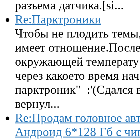
разъема датчика.[si...
Re:Парктроники
Чтобы не плодить темы,
имеет отношение.После 
окружающей температур
через какоето время нач
парктроник" :'(Сдался 
вернул...
Re:Продам головное ав
Андроид 6*128 Гб с чи