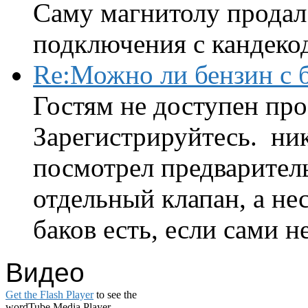
Саму магнитолу продал.
подключения с кандеко
Re:Можно ли бензин с б
Гостям не доступен про
Зарегистрируйтесь. ник
посмотрел предварител
отдельный клапан, а нес
баков есть, если сами н
Видео
Get the Flash Player
to see the
wordTube Media Player.