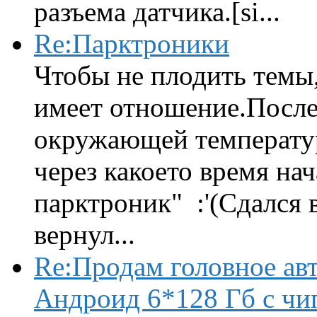
разъема датчика.[si...
Re:Парктроники
Чтобы не плодить темы,
имеет отношение.После 
окружающей температур
через какоето время нач
парктроник" :'(Сдался 
вернул...
Re:Продам головное ав
Андроид 6*128 Гб с чи