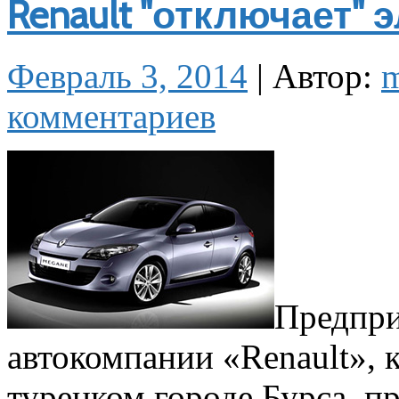
Renault "отключает" 
Февраль 3, 2014
|
Автор:
комментариев
Предпри
автокомпании «Renault», 
турецком городе Бурса, п