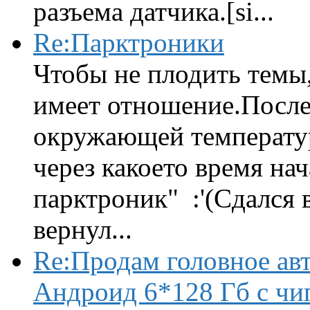
разъема датчика.[si...
Re:Парктроники
Чтобы не плодить темы,
имеет отношение.После 
окружающей температур
через какоето время нач
парктроник" :'(Сдался 
вернул...
Re:Продам головное ав
Андроид 6*128 Гб с чи