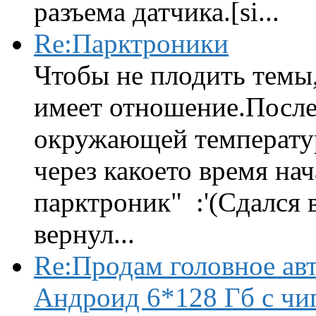
разъема датчика.[si...
Re:Парктроники
Чтобы не плодить темы,
имеет отношение.После 
окружающей температур
через какоето время нач
парктроник" :'(Сдался 
вернул...
Re:Продам головное ав
Андроид 6*128 Гб с чи