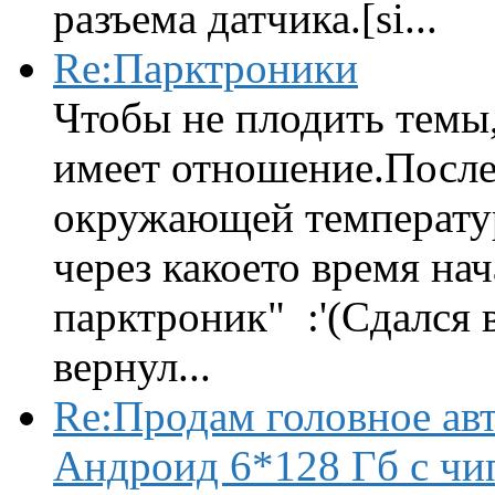
разъема датчика.[si...
Re:Парктроники
Чтобы не плодить темы,
имеет отношение.После 
окружающей температур
через какоето время нач
парктроник" :'(Сдался 
вернул...
Re:Продам головное ав
Андроид 6*128 Гб с чи