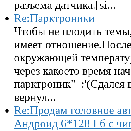
разъема датчика.[si...
Re:Парктроники
Чтобы не плодить темы,
имеет отношение.После 
окружающей температур
через какоето время нач
парктроник" :'(Сдался 
вернул...
Re:Продам головное ав
Андроид 6*128 Гб с чи