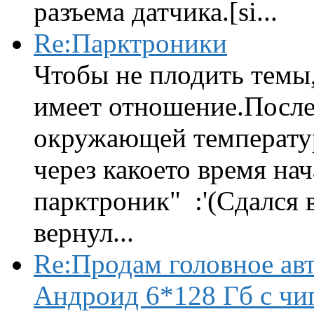
разъема датчика.[si...
Re:Парктроники
Чтобы не плодить темы,
имеет отношение.После 
окружающей температур
через какоето время нач
парктроник" :'(Сдался 
вернул...
Re:Продам головное ав
Андроид 6*128 Гб с чи