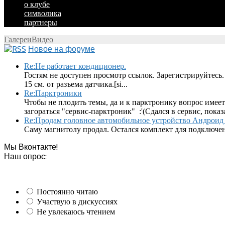
о клубе
символика
партнеры
Галереи
Видео
Новое на форуме
Re:Не работает кондиционер.
Гостям не доступен просмотр ссылок. Зарегистрируйтесь.
15 см. от разъема датчика.[si...
Re:Парктроники
Чтобы не плодить темы, да и к парктронику вопрос имеет
загораться "сервис-парктроник" :'(Сдался в сервис, показ
Re:Продам головное автомобильное устройство Андроид 
Саму магнитолу продал. Остался комплект для подключен
Мы Вконтакте!
Наш опрос:
Постоянно читаю
Участвую в дискуссиях
Не увлекаюсь чтением