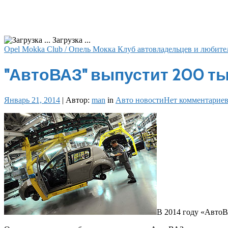
Загрузка ...
Opel Mokka Club / Опель Мокка Клуб автовладельцев и любите
"АвтоВАЗ" выпустит 200 ты
Январь 21, 2014
|
Автор:
man
in
Авто новости
Нет комментарие
В 2014 году «АвтоВ