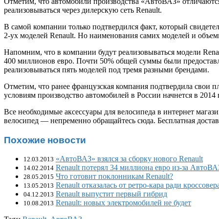
Отметим, что автомобили производства «АвтоВАЗ» отличаются
реализовываться через дилерскую сеть Renault.
В самой компании только подтвердился факт, который свидете
2-ух моделей Renault. Но наименования самих моделей и объем
Напомним, что в компании будут реализовываться модели Renau
400 миллионов евро. Почти 50% общей суммы были предоставл
реализовываться пять моделей под тремя разными брендами.
Отметим, что ранее французская компания подтвердила свои пл
условиям производство автомобилей в России начнется в 2014 
Все необходимые
аксессуары для велосипеда в интернет магаз
велосипед — непременно обращайтесь сюда. Бесплатная достав
Похожие новости
«АвтоВАЗ» взялся за сборку нового Renault
12.03.2013
Renault потерял 34 миллиона евро из-за АвтоВА
14.02.2014
Что готовит поклонникам Renault?
28.05.2015
Renault отказалась от ретро-кара ради кроссовер
13.05.2013
Renault выпустит первый гибрид
04.12.2013
Renault: новых электромобилей не будет
10.08.2013