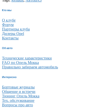
Tags:
Renault
,
АвтоВАЗ
Кто мы
О клубе
Форум
Партнеры клуба
Дилеры Opel
Контакты
Об авто
Технические характеристики
FAQ по Опель Мокка
Правильно забираем автомобиль
Интересно
Бортовые журналы
Общение и встречи
Тюнинг Опель Мокка
Тех. обслуживание
Вопросы про авто