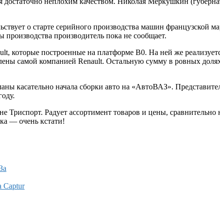
 достаточно неплохим качеством. Николая Меркушкин (губернат
льствует о старте серийного производства машин французской м
ы производства производитель пока не сообщает.
lt, которые построенные на платформе В0. На ней же реализует
ены самой компанией Renault. Остальную сумму в ровных долях
аны касательно начала сборки авто на «АвтоВАЗ». Представители
году.
ине
Триспорт. Радует ассортимент товаров и цены, сравнительно
ка — очень кстати!
За
а Captur