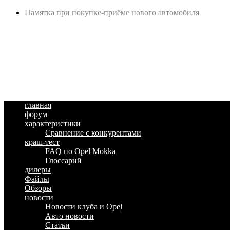
Памятка при покупке-приёме нового автомобиля
главная
форум
характеристики
Сравнение с конкурентами
краш-тест
FAQ по Opel Mokka
Глоссарий
дилеры
Файлы
Обзоры
новости
Новости клуба и Opel
Авто новости
Статьи