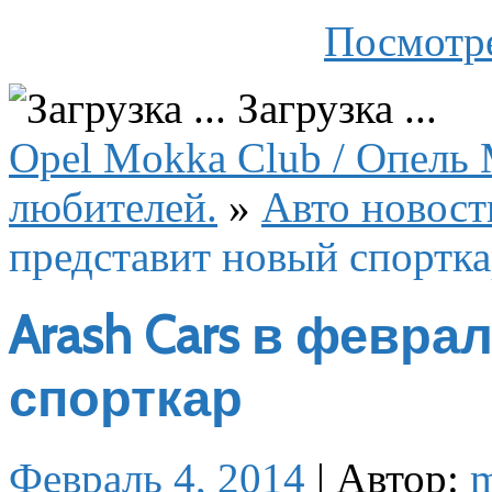
Посмотре
Загрузка ...
Opel Mokka Club / Опель 
любителей.
»
Авто новост
представит новый спортк
Arash Cars в февр
спорткар
Февраль 4, 2014
|
Автор: