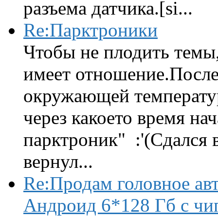
разъема датчика.[si...
Re:Парктроники
Чтобы не плодить темы,
имеет отношение.После 
окружающей температур
через какоето время нач
парктроник" :'(Сдался 
вернул...
Re:Продам головное ав
Андроид 6*128 Гб с чи