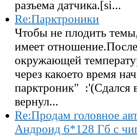
разъема датчика.[si...
Re:Парктроники
Чтобы не плодить темы,
имеет отношение.После 
окружающей температур
через какоето время нач
парктроник" :'(Сдался 
вернул...
Re:Продам головное ав
Андроид 6*128 Гб с чи