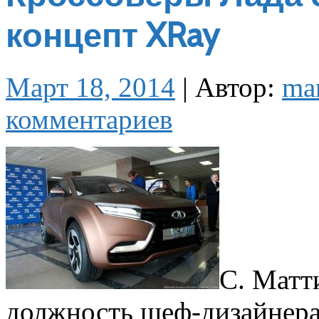
концепт XRay
Март 18, 2014
|
Автор:
ma
комментариев
С. Матт
должность шеф-дизайнер