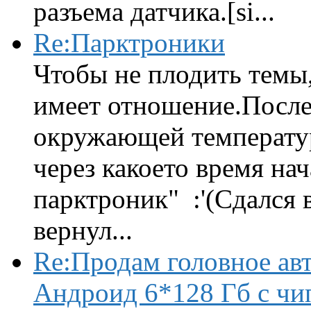
разъема датчика.[si...
Re:Парктроники
Чтобы не плодить темы,
имеет отношение.После 
окружающей температур
через какоето время нач
парктроник" :'(Сдался 
вернул...
Re:Продам головное ав
Андроид 6*128 Гб с чи