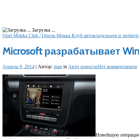
Загрузка ...
Opel Mokka Club / Опель Мокка Клуб автовладельцев и любите
Microsoft разрабатывает W
Апрель 9, 2014
|
Автор:
man
in
Авто новости
Нет комментариев
Новейшую операцион