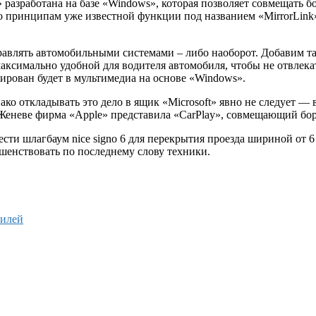
разработана на базе «Windows», которая позволяет совмещать 
по принципам уже известной функции под названием «MirrorLink
правлять автомобильными системами – либо наоборот. Добавим т
максимально удобной для водителя автомобиля, чтобы не отвлека
ирован будет в мультимедиа на основе «Windows».
ко откладывать это дело в ящик «Microsoft» явно не следует — 
 Женеве фирма «Apple» представила «CarPlay», совмещающий бо
рести
шлагбаум nice signo 6
для перекрытия проезда шириной от 6 
шенствовать по последнему слову техники.
билей