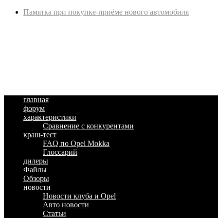
Памятка при покупке-приёме нового автомобиля
главная
форум
характеристики
Сравнение с конкурентами
краш-тест
FAQ по Opel Mokka
Глоссарий
дилеры
Файлы
Обзоры
новости
Новости клуба и Opel
Авто новости
Статьи