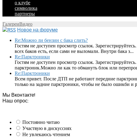
о клубе
символика
партнеры
Галереи
Видео
Новое на форуме
Re:Можно ли бензин с бака слить?
Гостям не доступен просмотр ссылок. Зарегистрируйтесь.
всех баков есть, если сами не выломали. Внутри бака з...
Re:Парктроники
Гостям не доступен просмотр ссылок. Зарегистрируйтесь
парктроник.Можно ли как то обмануть блок или перепроши
Re:Парктроники
Всем привет. После ДТП не работают передние парктрон
только на задние парктроники, чтобы не было ошикби и ра
Мы Вконтакте!
Наш опрос:
Постоянно читаю
Участвую в дискуссиях
Не увлекаюсь чтением