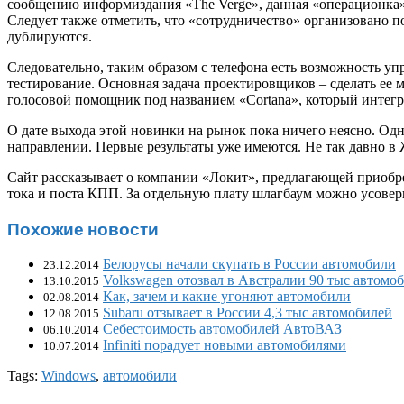
сообщению информиздания «The Verge», данная «операционка» 
Следует также отметить, что «сотрудничество» организовано 
дублируются.
Следовательно, таким образом с телефона есть возможность у
тестирование. Основная задача проектировщиков – сделать ее 
голосовой помощник под названием «Cortana», который интегр
О дате выхода этой новинки на рынок пока ничего неясно. Одна
направлении. Первые результаты уже имеются. Не так давно в
Сайт рассказывает о компании «Локит», предлагающей приоб
тока и поста КПП. За отдельную плату шлагбаум можно усовер
Похожие новости
Белорусы начали скупать в России автомобили
23.12.2014
Volkswagen отозвал в Австралии 90 тыс автомо
13.10.2015
Как, зачем и какие угоняют автомобили
02.08.2014
Subaru отзывает в России 4,3 тыс автомобилей
12.08.2015
Себестоимость автомобилей АвтоВАЗ
06.10.2014
Infiniti порадует новыми автомобилями
10.07.2014
Tags:
Windows
,
автомобили