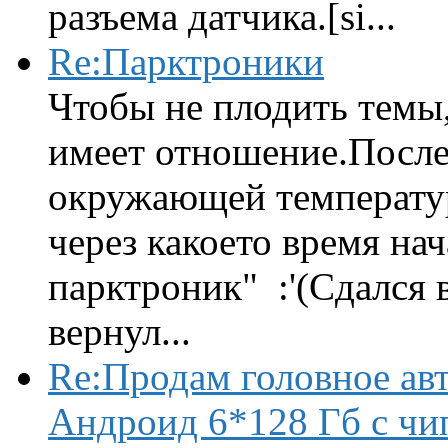
разъема датчика.[si...
Re:Парктроники
Чтобы не плодить темы,
имеет отношение.После 
окружающей температур
через какоето время нач
парктроник" :'(Сдался 
вернул...
Re:Продам головное ав
Андроид 6*128 Гб с чи