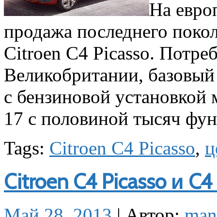
На евро
продажа последнего поко
Citroen C4 Picasso. Потр
Великобритании, базовый
с бензиновой установкой 
17 с половиной тысяч фун
Tags:
Citroen C4 Picasso
,
ц
Citroen C4 Picasso и C4
Май 28, 2013
|
Автор:
man