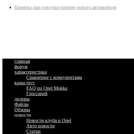
Памятка при покупке-приёме нового автомобиля
главная
форум
характеристики
Сравнение с конкурентами
краш-тест
FAQ по Opel Mokka
Глоссарий
дилеры
Файлы
Обзоры
новости
Новости клуба и Opel
Авто новости
Статьи