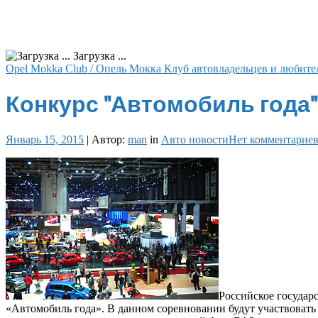
Загрузка ...
Opel Mokka Club / Опель Мокка Клуб автовладельцев и любите
Конкурс "Автомобиль года"
Январь 15, 2015
|
Автор:
man
in
Авто новости
Нет комментарие
Российское государ
«Автомобиль года». В данном соревновании будут участвовать