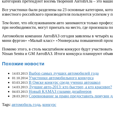
категориях претендуют восемь творений АвтоВАЗа – это маш
Все участники были разделены на 23 основные категории, кот
известного российского производителя пользуются успехом у п
Тем более, что обслуживанием авто занимаются только профес
при необходимости, могут приехать на место, где произошла п
Автомобили компании АвтоВАЗ сегодня заявлены в четырёх кат
мини фургон» «Малый класс» «Универсалы повышенной прохо
Помимо этого, в столь масштабном конкурсе будут участвоват
Nissan Sentra и GM АвтоВАЗ. Итоги конкурса планируют объяви
Похожие новости
Выбор самых лучших автомобилей года
14.03.2013
Участники автомобильного конкурса
01.10.2014
В Омске конкурс среди учениц автошкол
03.03.2013
Лучшие авто-2013: кто быстрее, а кто красивее?
14.03.2013
Новый КАМАЗ глазами дизайнеров
04.03.2013
Соревнование за право предоставить лимузин д
28.03.2013
Tags:
автомобиль года
,
конкурс