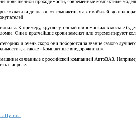
ины повышенной проходимости, современные компактные модел
орые охватили диапазон от компактных автомобилей, до полнор
окупателей.
сионалы. К примеру,
круглосуточный шиномонтаж в москве
буде
оломка. Они в кратчайшие сроки заменят или отремонтируют кол
егориях и очень скоро они поборются за звание самого лучшего
димости», а также «Компактные внедорожники».
ь машины связанные с российской компанией АвтоВАЗ. Например,
ть в апреле.
ля Путина