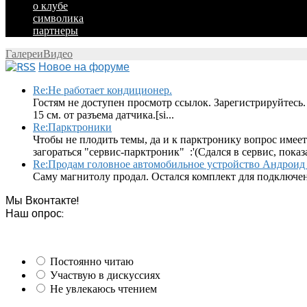
о клубе
символика
партнеры
Галереи
Видео
Новое на форуме
Re:Не работает кондиционер.
Гостям не доступен просмотр ссылок. Зарегистрируйтесь.
15 см. от разъема датчика.[si...
Re:Парктроники
Чтобы не плодить темы, да и к парктронику вопрос имеет
загораться "сервис-парктроник" :'(Сдался в сервис, показ
Re:Продам головное автомобильное устройство Андроид 
Саму магнитолу продал. Остался комплект для подключен
Мы Вконтакте!
Наш опрос:
Постоянно читаю
Участвую в дискуссиях
Не увлекаюсь чтением