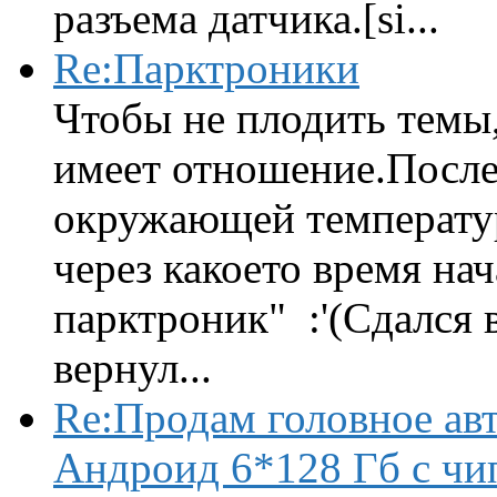
разъема датчика.[si...
Re:Парктроники
Чтобы не плодить темы,
имеет отношение.После 
окружающей температур
через какоето время нач
парктроник" :'(Сдался 
вернул...
Re:Продам головное ав
Андроид 6*128 Гб с чи