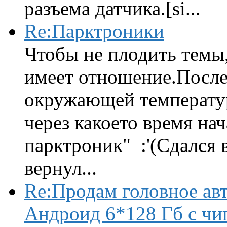
разъема датчика.[si...
Re:Парктроники
Чтобы не плодить темы,
имеет отношение.После 
окружающей температур
через какоето время нач
парктроник" :'(Сдался 
вернул...
Re:Продам головное ав
Андроид 6*128 Гб с чи