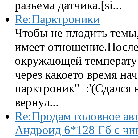
разъема датчика.[si...
Re:Парктроники
Чтобы не плодить темы,
имеет отношение.После 
окружающей температур
через какоето время нач
парктроник" :'(Сдался 
вернул...
Re:Продам головное ав
Андроид 6*128 Гб с чи