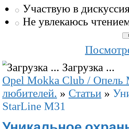
Участвую в дискусси
Не увлекаюсь чтение
Посмотре
Загрузка ...
Opel Mokka Club / Опель 
любителей.
»
Статьи
»
Уни
StarLine M31
Уникальное охранн