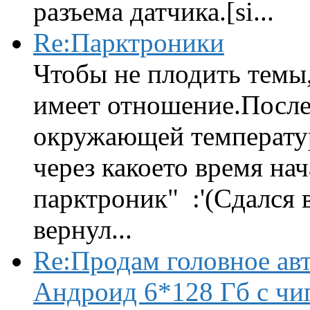
разъема датчика.[si...
Re:Парктроники
Чтобы не плодить темы,
имеет отношение.После 
окружающей температур
через какоето время нач
парктроник" :'(Сдался 
вернул...
Re:Продам головное ав
Андроид 6*128 Гб с чи