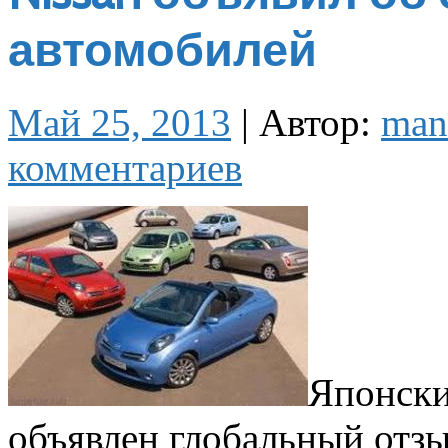
автомобилей
Май 25, 2013
|
Автор:
man
комментариев
Японски
объявлен глобальный отзы