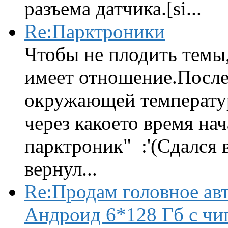
разъема датчика.[si...
Re:Парктроники
Чтобы не плодить темы,
имеет отношение.После 
окружающей температур
через какоето время нач
парктроник" :'(Сдался 
вернул...
Re:Продам головное ав
Андроид 6*128 Гб с чи