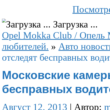
Посмотре
Загрузка ...
Opel Mokka Club / Опель 
любителей.
»
Авто новост
отследят бесправных води
Московские камер
бесправных водит
Август 12, 2013
|
Автор:
m