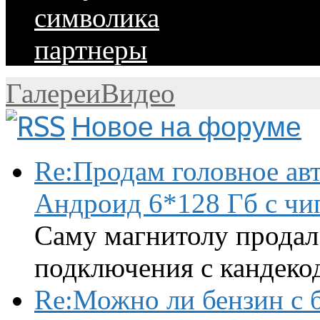
символика
партнеры
Галереи
Видео
Новое на форуме
Re:Продам головное ав
Андроид 6*128 Гб с чи
Саму магнитолу продал.
подключения с кандеко
Re:Можно ли бензин с б