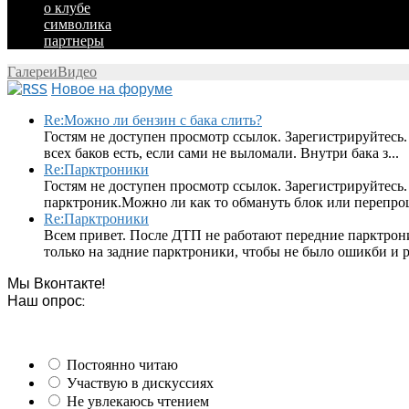
о клубе
символика
партнеры
Галереи
Видео
Новое на форуме
Re:Можно ли бензин с бака слить?
Гостям не доступен просмотр ссылок. Зарегистрируйтесь.
всех баков есть, если сами не выломали. Внутри бака з...
Re:Парктроники
Гостям не доступен просмотр ссылок. Зарегистрируйтесь
парктроник.Можно ли как то обмануть блок или перепроши
Re:Парктроники
Всем привет. После ДТП не работают передние парктрон
только на задние парктроники, чтобы не было ошикби и ра
Мы Вконтакте!
Наш опрос:
Постоянно читаю
Участвую в дискуссиях
Не увлекаюсь чтением