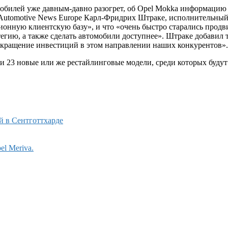
мобилей уже давным-давно разогрет, об Opel Mokka информаци
Automotive News Europe Карл-Фридрих Штраке, исполнительный
ионную клиентскую базу», и что «очень быстро старались продв
тегию, а также сделать автомобили доступнее». Штраке добавил 
окращение инвестиций в этом направлении наших конкурентов».
жи 23 новые или же рестайлинговые модели, среди которых буду
й в Сентготтхарде
l Meriva.