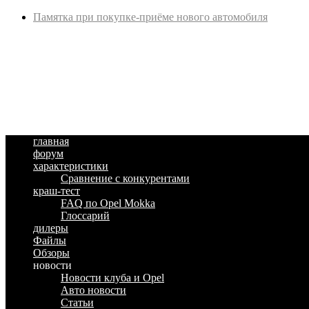
Памятка при покупке-приёме нового автомобиля
главная
форум
характеристики
Сравнение с конкурентами
краш-тест
FAQ по Opel Mokka
Глоссарий
дилеры
Файлы
Обзоры
новости
Новости клуба и Opel
Авто новости
Статьи