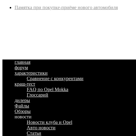
Памятка при покупке-приёме нового автомобиля
главная
форум
характеристики
Сравнение с конкурентами
краш-тест
FAQ по Opel Mokka
Глоссарий
дилеры
Файлы
Обзоры
новости
Новости клуба и Opel
Авто новости
Статьи