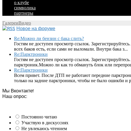
о клубе
символика
партнеры
Галереи
Видео
Новое на форуме
Re:Можно ли бензин с бака слить?
Гостям не доступен просмотр ссылок. Зарегистрируйтесь.
всех баков есть, если сами не выломали. Внутри бака з...
Re:Парктроники
Гостям не доступен просмотр ссылок. Зарегистрируйтесь
парктроник.Можно ли как то обмануть блок или перепроши
Re:Парктроники
Всем привет. После ДТП не работают передние парктрон
только на задние парктроники, чтобы не было ошикби и ра
Мы Вконтакте!
Наш опрос:
Постоянно читаю
Участвую в дискуссиях
Не увлекаюсь чтением