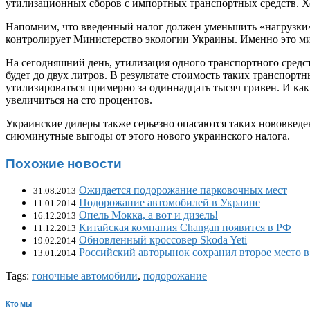
утилизационных сборов с импортных транспортных средств. Хо
Напомним, что введенный налог должен уменьшить «нагрузки»
контролирует Министерство экологии Украины.
Именно это ми
На сегодняшний день, утилизация одного транспортного средст
будет до двух литров. В результате стоимость таких транспортн
утилизироваться примерно за одиннадцать тысяч гривен. И ка
увеличиться на сто процентов.
Украинские дилеры также серьезно опасаются таких нововведе
сиюминутные выгоды от этого нового украинского налога.
Похожие новости
Ожидается подорожание парковочных мест
31.08.2013
Подорожание автомобилей в Украине
11.01.2014
Опель Мокка, а вот и дизель!
16.12.2013
Китайская компания Changan появится в РФ
11.12.2013
Обновленный кроссовер Skoda Yeti
19.02.2014
Российский авторынок сохранил второе место в
13.01.2014
Tags:
гоночные автомобили
,
подорожание
Кто мы