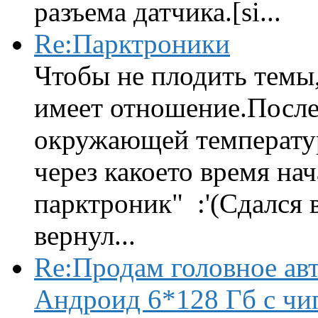
разъема датчика.[si...
Re:Парктроники
Чтобы не плодить темы,
имеет отношение.После 
окружающей температур
через какоето время нач
парктроник" :'(Сдался 
вернул...
Re:Продам головное ав
Андроид 6*128 Гб с чи