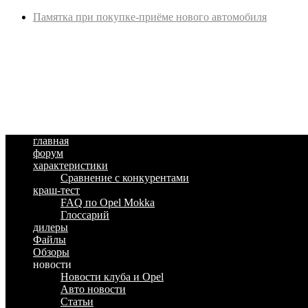
Памятка при покупке-приёме нового автомобиля
главная
форум
характеристики
Сравнение с конкурентами
краш-тест
FAQ по Opel Mokka
Глоссарий
дилеры
Файлы
Обзоры
новости
Новости клуба и Opel
Авто новости
Статьи