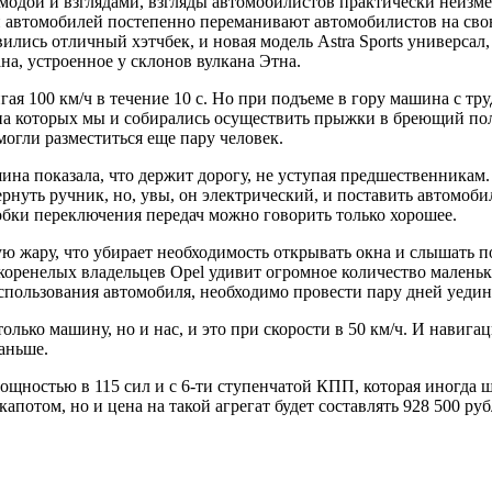
модой и взглядами, взгляды автомобилистов практически неизм
 автомобилей постепенно переманивают автомобилистов на свою
вились отличный хэтчбек, и новая модель Astra Sports универса
а, устроенное у склонов вулкана Этна.
гая 100 км/ч в течение 10 с. Но при подъеме в гору машина с тр
 на которых мы и собирались осуществить прыжки в бреющий поле
огли разместиться еще пару человек.
ашина показала, что держит дорогу, не уступая предшественника
ернуть ручник, но, увы, он электрический, и поставить автомоби
бки переключения передач можно говорить только хорошее.
ую жару, что убирает необходимость открывать окна и слышать
коренелых владельцев Opel удивит огромное количество малень
пользования автомобиля, необходимо провести пару дней уедине
олько машину, но и нас, и это при скорости в 50 км/ч. И навигац
аньше.
ощностью в 115 сил и с 6-ти ступенчатой КПП, которая иногда шу
потом, но и цена на такой агрегат будет составлять 928 500 руб