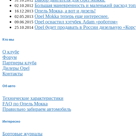
31.10.2012
Большая маневренность и маленький расход топ
02.10.2012
Опель Мокка, а вот и дизель!
16.12.2013
Opel Mokka теперь еще интереснее.
02.05.2013
Opel оснастил хэтчбек Adam «роботом»
09.06.2015
Opel будет продавать в России дизельную «Корс
25.10.2014
Кто мы
О клубе
Форум
Партнеры клуба
Дилеры Opel
Контакты
Об авто
Технические характеристики
FAQ по Опель Мокка
Правильно забираем автомобиль
Интересно
Бортовые журналы