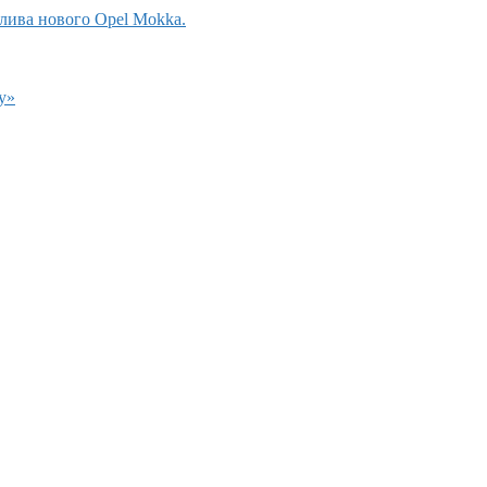
лива нового Opel Mokka.
у»