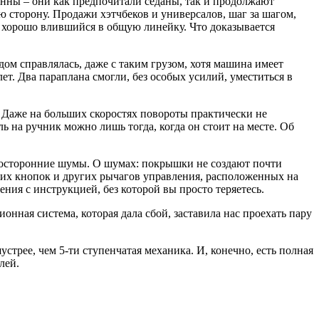
енны – они как предпочитали седаны, так и продолжают
 сторону. Продажи хэтчбеков и универсалов, шаг за шагом,
л, хорошо влившийся в общую линейку. Что доказывается
удом справлялась, даже с таким грузом, хотя машина имеет
т. Два параплана смогли, без особых усилий, уместиться в
м. Даже на больших скоростях повороты практически не
ль на ручник можно лишь тогда, когда он стоит на месте. Об
 посторонние шумы. О шумах: покрышки не создают почти
ких кнопок и других рычагов управления, расположенных на
ния с инструкцией, без которой вы просто теряетесь.
ионная система, которая дала сбой, заставила нас проехать пару
стрее, чем 5-ти ступенчатая механика. И, конечно, есть полная
лей.