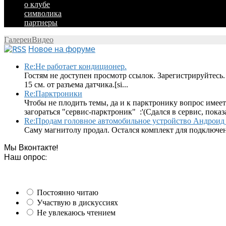
о клубе
символика
партнеры
Галереи
Видео
Новое на форуме
Re:Не работает кондиционер.
Гостям не доступен просмотр ссылок. Зарегистрируйтесь.
15 см. от разъема датчика.[si...
Re:Парктроники
Чтобы не плодить темы, да и к парктронику вопрос имеет
загораться "сервис-парктроник" :'(Сдался в сервис, показ
Re:Продам головное автомобильное устройство Андроид 
Саму магнитолу продал. Остался комплект для подключен
Мы Вконтакте!
Наш опрос:
Постоянно читаю
Участвую в дискуссиях
Не увлекаюсь чтением