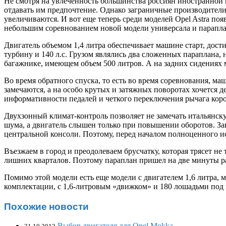
Не смотря на увлеченность большинства россиян иностранной 
отдавать им предпочтение. Однако заграничные производители
увеличиваются. И вот еще теперь среди моделей Opel Astra поя
небольшим соревнованием новой модели универсала и параплан
Двигатель объемом 1,4 литра обеспечивает машине старт, дости
турбину и 140 л.с. Грузом являлись два сложенных параплана,
багажнике, имеющем объем 500 литров. А на задних сидениях м
Во время обратного спуска, то есть во время соревнования, м
замечаются, а на особо крутых и затяжных поворотах хочется д
информативности педалей и четкого переключения рычага коро
Двухзонный климат-контроль позволяет не замечать итальянск
шума, а двигатель слышен только при повышении оборотов. За
центральной консоли. Поэтому, перед началом полноценного ис
Въезжаем в город и преодолеваем брусчатку, которая трясет не т
лишних кварталов. Поэтому параплан пришел на две минуты р
Помимо этой модели есть еще модели с двигателем 1,6 литра, м
комплектации, с 1,6-литровым «движком» и 180 лошадьми под ка
Похожие новости
Выбор двигателя для Opel Mokka.