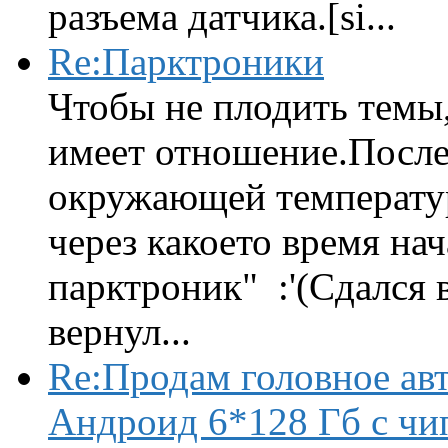
разъема датчика.[si...
Re:Парктроники
Чтобы не плодить темы,
имеет отношение.После 
окружающей температур
через какоето время нач
парктроник" :'(Сдался 
вернул...
Re:Продам головное ав
Андроид 6*128 Гб с чи