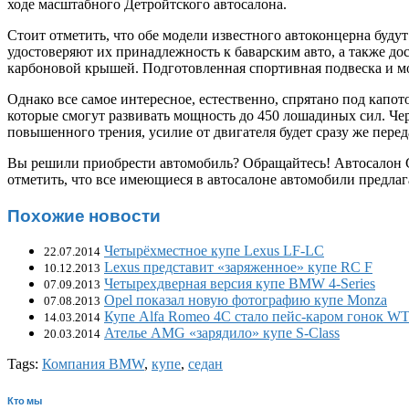
ходе масштабного Детройтского автосалона.
Стоит отметить, что обе модели известного автоконцерна бу
удостоверяют их принадлежность к баварским авто, а также д
карбоновой крышей. Подготовленная спортивная подвеска и мо
Однако все самое интересное, естественно, спрятано под кап
которые смогут развивать мощность до 450 лошадиных сил. Че
повышенного трения, усилие от двигателя будет сразу же переда
Вы решили приобрести автомобиль? Обращайтесь!
Автосалон 
отметить, что все имеющиеся в автосалоне автомобили предлаг
Похожие новости
Четырёхместное купе Lexus LF-LC
22.07.2014
Lexus представит «заряженное» купе RC F
10.12.2013
Четырехдверная версия купе BMW 4-Series
07.09.2013
Opel показал новую фотографию купе Monza
07.08.2013
Купе Alfa Romeo 4С стало пейс-каром гонок W
14.03.2014
Ателье AMG «зарядило» купе S-Class
20.03.2014
Tags:
Компания BMW
,
купе
,
седан
Кто мы