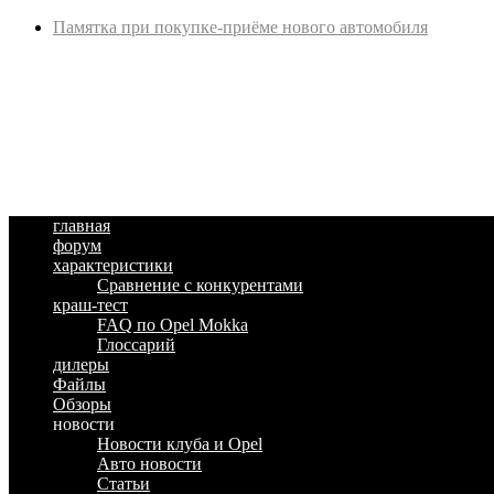
Памятка при покупке-приёме нового автомобиля
главная
форум
характеристики
Сравнение с конкурентами
краш-тест
FAQ по Opel Mokka
Глоссарий
дилеры
Файлы
Обзоры
новости
Новости клуба и Opel
Авто новости
Статьи