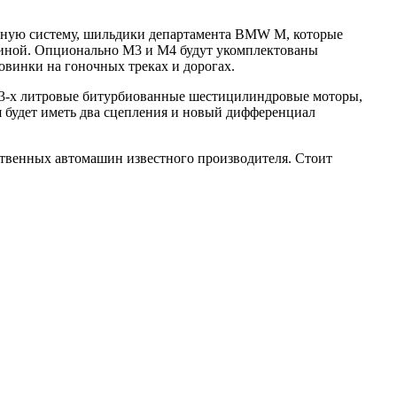
опную систему, шильдики департамента BMW M, которые
зиной.
Опционально M3 и M4 будут укомплектованы
винки на гоночных треках и дорогах.
ть 3-х литровые битурбиованные шестицилиндровые моторы,
 будет иметь два сцепления и новый дифференциал
ственных автомашин известного производителя. Стоит