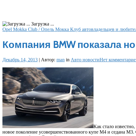
Загрузка ...
Opel Mokka Club / Опель Мокка Клуб автовладельцев и любите
Компания BMW показала но
Декабрь 14, 2013
|
Автор:
man
in
Авто новости
Нет комментарие
Как стало известн
новое поколение усовершенствованного купе M4 и седана M3. С