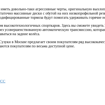
дут иметь довольно-таки агрессивные черты, оригинальную выхл
остаточно массивные диски с обутой на них низкопрофильной ре
дифицированные тормоза будут помогать удерживать горячие но
отом высокотехнологичных спорткаров. Здесь вы сможете увиде
рез усовершенствованную автоматическую трансмиссию, которая
ваться на задние колёса.
Сузуки в Москве
предлагает своим покупателям ряд высококаче
аются покупателям по весьма доступной цене.
TCC