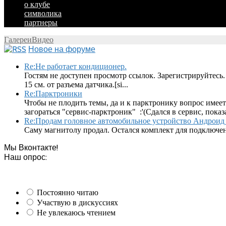
о клубе
символика
партнеры
Галереи
Видео
Новое на форуме
Re:Не работает кондиционер.
Гостям не доступен просмотр ссылок. Зарегистрируйтесь.
15 см. от разъема датчика.[si...
Re:Парктроники
Чтобы не плодить темы, да и к парктронику вопрос имеет
загораться "сервис-парктроник" :'(Сдался в сервис, показ
Re:Продам головное автомобильное устройство Андроид 
Саму магнитолу продал. Остался комплект для подключен
Мы Вконтакте!
Наш опрос:
Постоянно читаю
Участвую в дискуссиях
Не увлекаюсь чтением