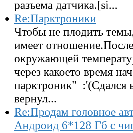
разъема датчика.[si...
Re:Парктроники
Чтобы не плодить темы,
имеет отношение.После 
окружающей температур
через какоето время нач
парктроник" :'(Сдался 
вернул...
Re:Продам головное ав
Андроид 6*128 Гб с чи