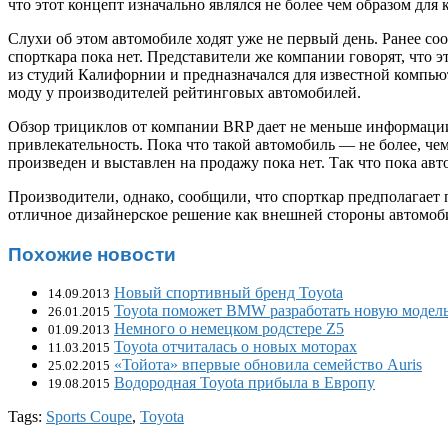
что этот концепт изначально являлся не более чем образом для
Слухи об этом автомобиле ходят уже не первый день. Ранее со
спорткара пока нет. Представители же компании говорят, что э
из студий Калифорнии и предназначался для известной компь
моду у производителей рейтинговых автомобилей.
Обзор трициклов от компании BRP
дает не меньше информации
привлекательность. Пока что такой автомобиль — не более, чем 
произведен и выставлен на продажу пока нет. Так что пока авт
Производители, однако, сообщили, что спорткар предполагает
отличное дизайнерское решение как внешней стороны автомобил
Похожие новости
Новый спортивный бренд Toyota
14.09.2013
Toyota поможет BMW разработать новую модел
26.01.2015
Немного о немецком родстере Z5
01.09.2013
Toyota отчиталась о новых моторах
11.03.2015
«Тойота» впервые обновила семейство Auris
25.02.2015
Водородная Toyota прибыла в Европу
19.08.2015
Tags:
Sports Coupe
,
Toyota