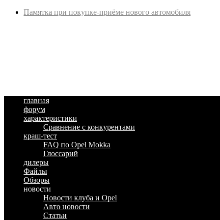
Памятка при покупке-приёме нового автомобиля
главная
форум
характеристики
Сравнение с конкурентами
краш-тест
FAQ по Opel Mokka
Глоссарий
дилеры
Файлы
Обзоры
новости
Новости клуба и Opel
Авто новости
Статьи