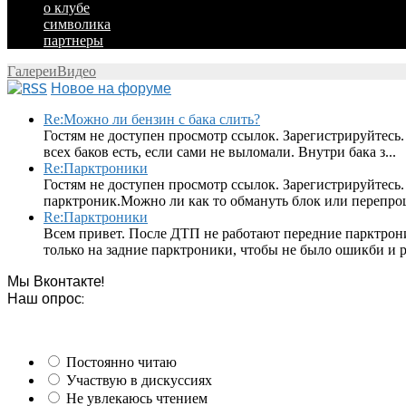
о клубе
символика
партнеры
Галереи
Видео
Новое на форуме
Re:Можно ли бензин с бака слить?
Гостям не доступен просмотр ссылок. Зарегистрируйтесь.
всех баков есть, если сами не выломали. Внутри бака з...
Re:Парктроники
Гостям не доступен просмотр ссылок. Зарегистрируйтесь
парктроник.Можно ли как то обмануть блок или перепроши
Re:Парктроники
Всем привет. После ДТП не работают передние парктрон
только на задние парктроники, чтобы не было ошикби и ра
Мы Вконтакте!
Наш опрос:
Постоянно читаю
Участвую в дискуссиях
Не увлекаюсь чтением