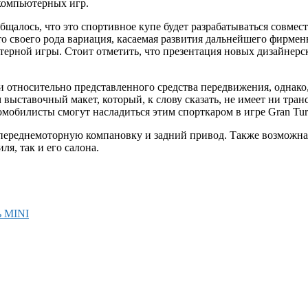
 компьютерных игр.
общалось, что это спортивное купе будет разрабатываться совме
то своего рода вариация, касаемая развития дальнейшего фирмен
ютерной игры. Стоит отметить, что презентация новых дизайнер
 относительно представленного средства передвижения, однако
выставочный макет, который, к слову сказать, не имеет ни транс
омобилисты смогут насладиться этим спорткаром в игре Gran Tur
 переднемоторную компановку и задний привод. Также возможна 
я, так и его салона.
ь MINI