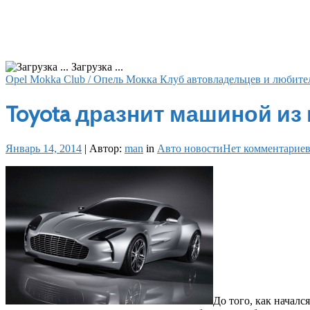
Загрузка ...
Opel Mokka Club / Опель Мокка Клуб автовладельцев и любите
Toyota дразнит машиной из
Январь 14, 2014
|
Автор:
man
in
Авто новости
Нет комментарие
До того, как началс