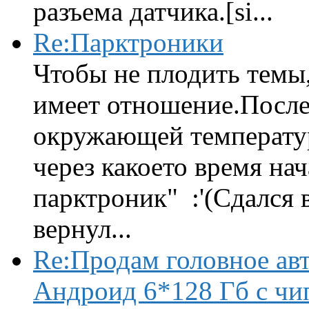
разъема датчика.[si...
Re:Парктроники
Чтобы не плодить темы,
имеет отношение.После 
окружающей температур
через какоето время нач
парктроник" :'(Сдался 
вернул...
Re:Продам головное ав
Андроид 6*128 Гб с чи