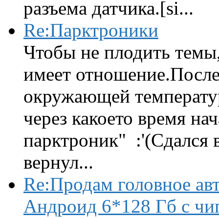
разъема датчика.[si...
Re:Парктроники
Чтобы не плодить темы,
имеет отношение.После 
окружающей температур
через какоето время нач
парктроник" :'(Сдался 
вернул...
Re:Продам головное ав
Андроид 6*128 Гб с чи