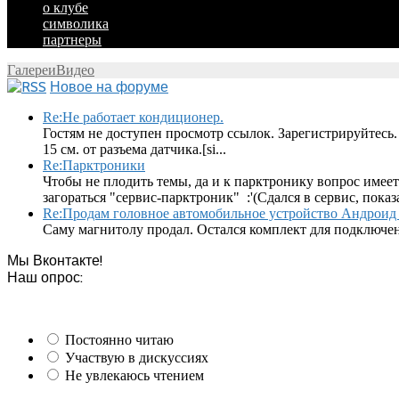
о клубе
символика
партнеры
Галереи
Видео
Новое на форуме
Re:Не работает кондиционер.
Гостям не доступен просмотр ссылок. Зарегистрируйтесь.
15 см. от разъема датчика.[si...
Re:Парктроники
Чтобы не плодить темы, да и к парктронику вопрос имеет
загораться "сервис-парктроник" :'(Сдался в сервис, показ
Re:Продам головное автомобильное устройство Андроид 
Саму магнитолу продал. Остался комплект для подключен
Мы Вконтакте!
Наш опрос:
Постоянно читаю
Участвую в дискуссиях
Не увлекаюсь чтением