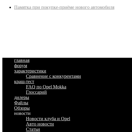
Памятка при покупке-приёме нового автомобиля
главная
форум
характеристики
Сравнение с конкурентами
краш-тест
FAQ по Opel Mokka
Глоссарий
дилеры
Файлы
Обзоры
новости
Новости клуба и Opel
Авто новости
Статьи