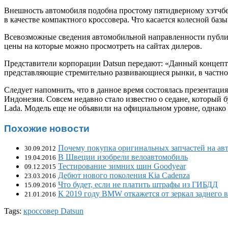
Внешность автомобиля подобна простому пятидверному хэтчбе
в качестве компактного кроссовера. Что касается колесной баз
Всевозможные сведения автомобильной направленности публи
цены на которые можно просмотреть на сайтах дилеров.
Представители корпорации Datsun передают: «Данный концепт
представляющие стремительно развивающиеся рынки, в частн
Следует напомнить, что в данное время состоялась презентаци
Индонезия. Совсем недавно стало известно о седане, который б
Lada. Модель еще не объявили на официальном уровне, однак
Похожие новости
Почему покупка оригинальных запчастей на авт
30.09.2012
В Швеции изобрели велоавтомобиль
19.04.2016
Тестирование зимних шин Goodyear
09.12.2015
Дебют нового поколения Kia Cadenza
23.03.2016
Что будет, если не платить штрафы из ГИБДД
15.09.2016
К 2019 году BMW откажется от зеркал заднего 
21.01.2016
Tags:
кроссовер Datsun