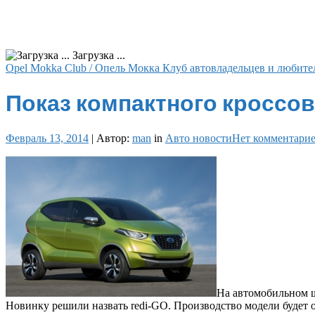
Загрузка ...
Opel Mokka Club / Опель Мокка Клуб автовладельцев и любите
Показ компактного кроссов
Февраль 13, 2014
|
Автор:
man
in
Авто новости
Нет комментари
На автомобильном ш
Новинку решили назвать redi-GO. Производство модели будет 