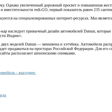
ку. Однако увеличенный дорожный просвет и повышенная жестк
ы и вместительности redi-GO, первый показатель равен 235 сант
куются на специализированных интернет-ресурсах.
Маз
являетс
-кар наследует привычный дизайн автомобилей Datsun, которые
ости Индию».
я двух моделей Datsun — минивена и хэтчбека. Автомобили расп
удет продаваться на просторах Российской Федерации. Для его с
о сайты располагают шпионскими снимками.
омобиль – выгоднее.
вида