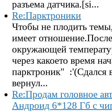
разъема датчика.[si...
Re:Парктроники
Чтобы не плодить темы,
имеет отношение.После 
окружающей температур
через какоето время нач
парктроник" :'(Сдался 
вернул...
Re:Продам головное ав
Андроид 6*128 Гб с чи