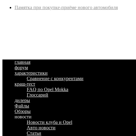
Памятка при покупке-приёме нового автомобиля
главная
форум
характеристики
Сравнение с конкурентами
краш-тест
FAQ по Opel Mokka
Глоссарий
дилеры
Файлы
Обзоры
новости
Новости клуба и Opel
Авто новости
Статьи