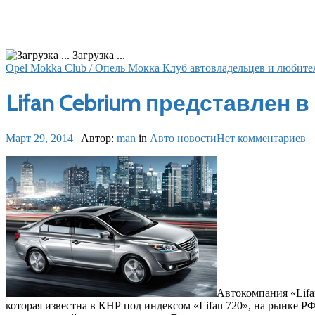
Загрузка ...
Opel Mokka Club / Опель Мокка Клуб автовладельцев и любите
Lifan Cebrium представлен 
Март 29, 2014
|
Автор:
man
in
Авто новости
Нет комментариев
Автокомпания «Lifa
которая известна в КНР под индексом «Lifan 720», на рынке РФ 