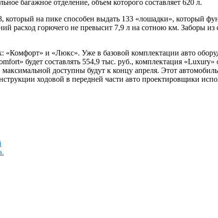
ьное багажное отделение, объем которого составляет 620 л.
,8, который на пике способен выдать 133 «лошадки», который ф
ний расход горючего не превысит 7,9 л на сотною км.
Заборы из 
х: «Комфорт» и «Люкс». Уже в базовой комплектации авто обору
ort» будет составлять 554,9 тыс. руб., комплектация «Luxury»
 максимальной доступны будут к концу апреля. Этот автомобил
онструкции ходовой в передней части авто проектировщики исп
й
а.