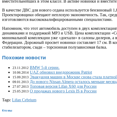
вместительнейших в этом классе. В активе новинки и вместител
В качестве ДВС для нового седана используется бензиновый 1
Проектировщики обещают неплохую экономичность.
Так, сред
изготовляются высококвалифицированными специалистами.
Напомним, что этот автомобиль доступен в двух комплектация
динамиками и поддержкой MP3 и USB. Цена комплектации «Comf
минимальной комплекции уже «доехали» в салоны дилеров, а в
Федерации. Дорожный просвет новинки составляет 17 см. В к
стабилизатором, сзади – торсионная полузависимая балка.
Похожие новости
BMW 5-й серии.
23.11.2012
UAZ обновил внедорожник Patriot
10.06.2014
Эвакуация машин в Москве снова стала платно
15.09.2013
До нового Nissan Almera осталось меньше месяц
09.01.2013
Топовая версия Lifan X60 для России
27.07.2013
О продажах нового Lexis IS в России
25.05.2013
Tags:
Lifan Cebrium
Кто мы