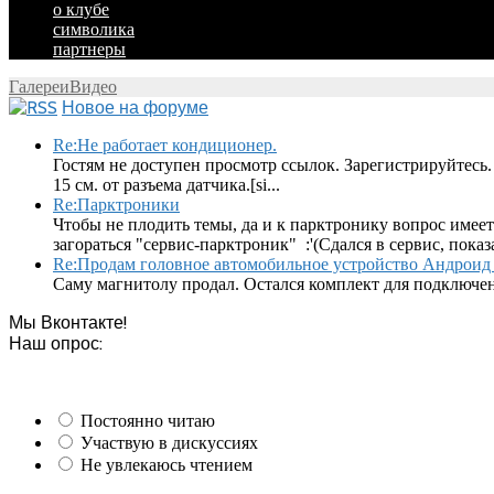
о клубе
символика
партнеры
Галереи
Видео
Новое на форуме
Re:Не работает кондиционер.
Гостям не доступен просмотр ссылок. Зарегистрируйтесь.
15 см. от разъема датчика.[si...
Re:Парктроники
Чтобы не плодить темы, да и к парктронику вопрос имеет
загораться "сервис-парктроник" :'(Сдался в сервис, показ
Re:Продам головное автомобильное устройство Андроид 
Саму магнитолу продал. Остался комплект для подключен
Мы Вконтакте!
Наш опрос:
Постоянно читаю
Участвую в дискуссиях
Не увлекаюсь чтением