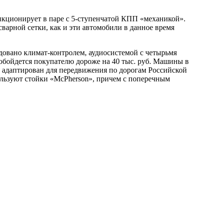
ункционирует в паре с 5-ступенчатой КПП «механикой».
сварной сетки
, как и эти автомобили в данное время
довано климат-контролем, аудиосистемой с четырьмя
 обойдется покупателю дороже на 40 тыс. руб. Машины в
ь адаптирован для передвижения по дорогам Российской
ользуют стойки «McPherson», причем с поперечным