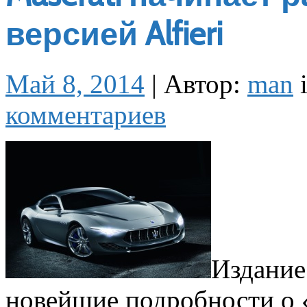
версией Alfieri
Май 8, 2014
|
Автор:
man
комментариев
Издание
новейшие подробности о 