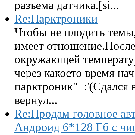
разъема датчика.[si...
Re:Парктроники
Чтобы не плодить темы,
имеет отношение.После 
окружающей температур
через какоето время нач
парктроник" :'(Сдался 
вернул...
Re:Продам головное ав
Андроид 6*128 Гб с чи