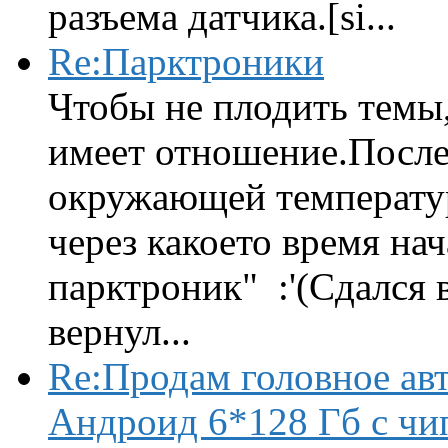
разъема датчика.[si...
Re:Парктроники
Чтобы не плодить темы,
имеет отношение.После 
окружающей температур
через какоето время нач
парктроник" :'(Сдался 
вернул...
Re:Продам головное ав
Андроид 6*128 Гб с чи