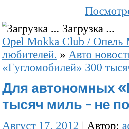
Посмотре
Загрузка ...
Opel Mokka Club / Опель 
любителей.
»
Авто новост
«Гугломобилей» 300 тысяч
Для автономных «
тысяч миль - не п
Август 17, 2012
|
Автор:
a