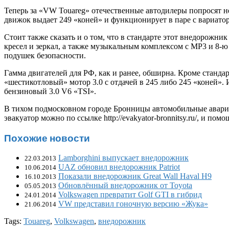
Теперь за «VW Touareg» отечественные автодилеры попросят не
движок выдает 249 «коней» и функционирует в паре с вариато
Стоит также сказать и о том, что в стандарте этот внедорож
кресел и зеркал, а также музыкальным комплексом с MP3 и 8-
подушек безопасности.
Гамма двигателей для РФ, как и ранее, обширна. Кроме стандар
«шестикотловый» мотор 3.0 с отдачей в 245 либо 245 «коней».
бензиновый 3.0 V6 «TSI».
В тихом подмосковном городе Бронницы автомобильные аварии с
эвакуатор можно по ссылке
http://evakyator-bronnitsy.ru/
, и помо
Похожие новости
Lamborghini выпускает внедорожник
22.03.2013
UAZ обновил внедорожник Patriot
10.06.2014
Показали внедорожник Great Wall Haval H9
16.10.2013
Обновлённый внедорожник от Toyota
05.05.2013
Volkswagen превратит Golf GTI в гибрид
24.01.2014
VW представил гоночную версию «Жука»
21.06.2014
Tags:
Touareg
,
Volkswagen
,
внедорожник