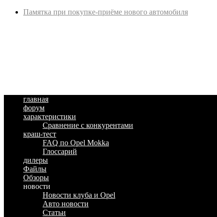
Памятка при покупке-приёме нового автомобиля
главная
форум
характеристики
Сравнение с конкурентами
краш-тест
FAQ по Opel Mokka
Глоссарий
дилеры
Файлы
Обзоры
новости
Новости клуба и Opel
Авто новости
Статьи