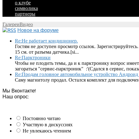
о клубе
символика
партнеры
Галереи
Видео
Новое на форуме
Re:Не работает кондиционер.
Гостям не доступен просмотр ссылок. Зарегистрируйтесь.
15 см. от разъема датчика.[si...
Re:Парктроники
Чтобы не плодить темы, да и к парктронику вопрос имеет
загораться "сервис-парктроник" :'(Сдался в сервис, показ
Re:Продам головное автомобильное устройство Андроид 
Саму магнитолу продал. Остался комплект для подключен
Мы Вконтакте!
Наш опрос:
Постоянно читаю
Участвую в дискуссиях
Не увлекаюсь чтением