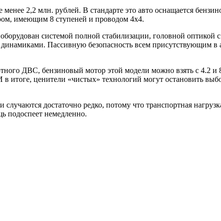
 менее 2,2 млн. рублей. В стандарте это авто оснащается бензин
ром, имеющим 8 ступеней и проводом 4х4.
ник оборудован системой полной стабилизации, головной оптико
ю динамиками. Пассивную безопасность всем присутствующим в 
тного ДВС, бензиновый мотор этой модели можно взять с 4.2 и 8
 И в итоге, ценители «чистых» технологий могут остановить выб
лучаются достаточно редко, потому что транспортная нагрузка 
щь подоспеет немедленно.