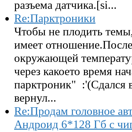
разъема датчика.[si...
Re:Парктроники
Чтобы не плодить темы,
имеет отношение.После 
окружающей температур
через какоето время нач
парктроник" :'(Сдался 
вернул...
Re:Продам головное ав
Андроид 6*128 Гб с чи