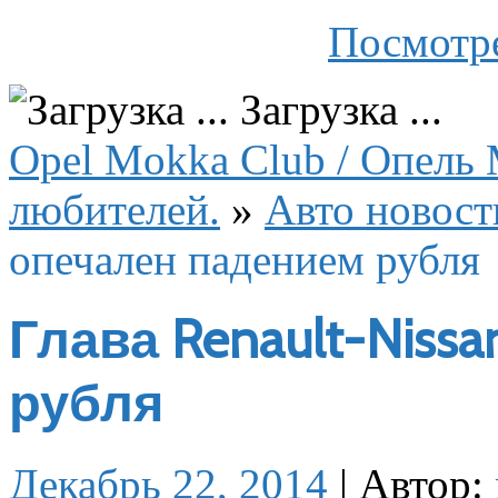
Посмотре
Загрузка ...
Opel Mokka Club / Опель 
любителей.
»
Авто новост
опечален падением рубля
Глава Renault-Niss
рубля
Декабрь 22, 2014
|
Автор: