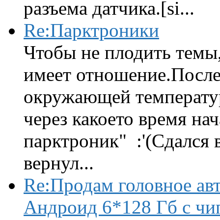
разъема датчика.[si...
Re:Парктроники
Чтобы не плодить темы,
имеет отношение.После 
окружающей температур
через какоето время нач
парктроник" :'(Сдался 
вернул...
Re:Продам головное ав
Андроид 6*128 Гб с чи